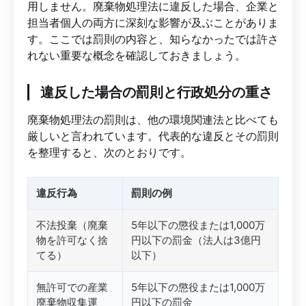
用しません。廃棄物処理法に違反した場合、企業と
担当者個人の両方に深刻な影響が及ぶことがありま
す。ここでは罰則の内容と、知らなかったでは許さ
れない重要な概念を確認しておきましょう。
違反した場合の罰則と行政処分の重さ
廃棄物処理法の罰則は、他の環境関連法と比べても
厳しいと言われています。代表的な違反とその罰則
を整理すると、次のとおりです。
違反行為
罰則の例
不法投棄（廃棄
5年以下の懲役または1,000万
物を許可なく捨
円以下の罰金（法人は3億円
てる）
以下）
無許可での産業
5年以下の懲役または1,000万
廃棄物収集運
円以下の罰金