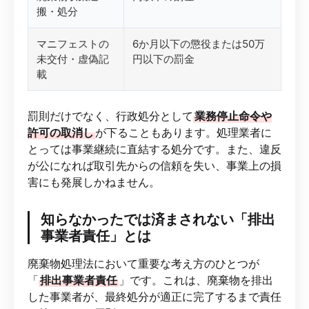
搬・処分
マニフェストの
6か月以下の懲役または50万
未交付・虚偽記
円以下の罰金
載
罰則だけでなく、行政処分として
業務停止命令や
許可の取消し
が下ることもあります。処理業者に
とっては事業継続に直結する処分です。また、違反
が公になれば取引先からの信頼を失い、事業上の損
害にも発展しかねません。
知らなかったでは済まされない「排出
事業者責任」とは
廃棄物処理法において重要な考え方のひとつが
「
排出事業者責任
」です。これは、廃棄物を排出
した事業者が、最終処分が適正に完了するまで責任