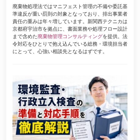
廃棄物処理法ではマニフェスト管理の不備や委託基
準違反が重い罰則の対象となっており、排出事業者
責任の重みは年々増しています。新関西テクニカは
京都府宇治市を拠点に、書面業務や処理フロー設計
まで含めた
廃棄物管理コンサルティング
を提供。法
令対応をひとりで抱え込んでいる総務・環境担当者
にとって、心強い相談先となるはずです。