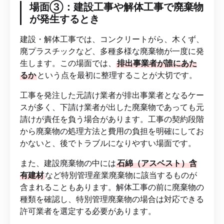
場面③：建設工事や解体工事で廃棄物
が発生するとき
建設・解体工事では、コンクリートがら、木くず、
廃プラスチックなど、多種多様な廃棄物が一度に発
生します。この場面では、
排出事業者が誰にあた
るか
という点を最初に整理することが大切です。
工事を発注した元請け業者が排出事業者となるケー
スが多く、下請け業者が出した廃棄物であっても元
請けが責任を負う場合があります。工事の契約段階
から廃棄物の処理方法と費用の負担を明確にしてお
かないと、後でトラブルになりやすい場面です。
また、建設廃棄物の中には
石綿（アスベスト）含
有建材
など特別管理産業廃棄物に該当するものが
含まれることもあります。解体工事の前に廃棄物の
種類を確認し、特別管理廃棄物の場合は対応できる
許可業者を選定する必要があります。