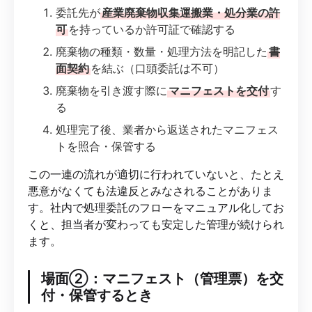
委託先が
産業廃棄物収集運搬業・処分業の許
可
を持っているか許可証で確認する
廃棄物の種類・数量・処理方法を明記した
書
面契約
を結ぶ（口頭委託は不可）
廃棄物を引き渡す際に
マニフェストを交付
す
る
処理完了後、業者から返送されたマニフェス
トを照合・保管する
この一連の流れが適切に行われていないと、たとえ
悪意がなくても法違反とみなされることがありま
す。社内で処理委託のフローをマニュアル化してお
くと、担当者が変わっても安定した管理が続けられ
ます。
場面②：マニフェスト（管理票）を交
付・保管するとき