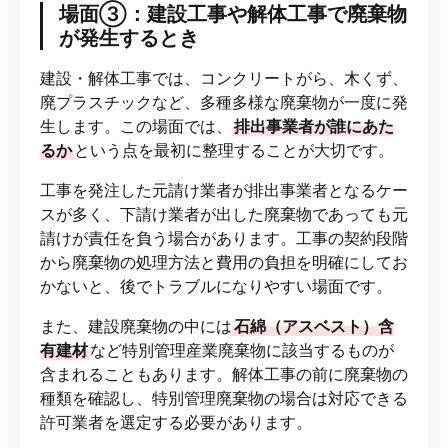
場面③：建設工事や解体工事で廃棄物
が発生するとき
建設・解体工事では、コンクリートがら、木くず、
廃プラスチックなど、多種多様な廃棄物が一度に発
生します。この場面では、
排出事業者が誰にあた
るか
という点を最初に整理することが大切です。
工事を発注した元請け業者が排出事業者となるケー
スが多く、下請け業者が出した廃棄物であっても元
請けが責任を負う場合があります。工事の契約段階
から廃棄物の処理方法と費用の負担を明確にしてお
かないと、後でトラブルになりやすい場面です。
また、建設廃棄物の中には
石綿（アスベスト）含
有建材
など特別管理産業廃棄物に該当するものが
含まれることもあります。解体工事の前に廃棄物の
種類を確認し、特別管理廃棄物の場合は対応できる
許可業者を選定する必要があります。