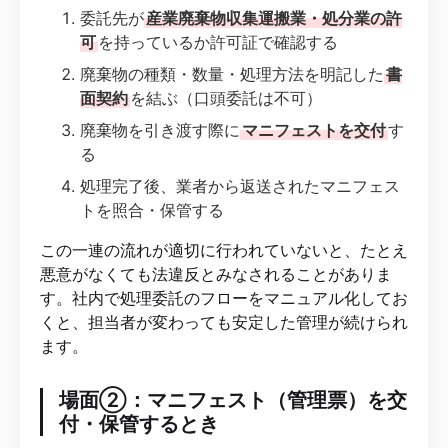
委託先が
産業廃棄物収集運搬業・処分業の許
可
を持っているか許可証で確認する
廃棄物の種類・数量・処理方法を明記した
書
面契約
を結ぶ（口頭委託は不可）
廃棄物を引き渡す際に
マニフェストを交付
す
る
処理完了後、業者から返送されたマニフェス
トを照合・保管する
この一連の流れが適切に行われていないと、たとえ
悪意がなくても法違反とみなされることがありま
す。社内で処理委託のフローをマニュアル化してお
くと、担当者が変わっても安定した管理が続けられ
ます。
場面②：マニフェスト（管理票）を交
付・保管するとき