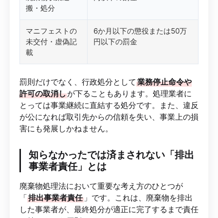
搬・処分
マニフェストの
6か月以下の懲役または50万
未交付・虚偽記
円以下の罰金
載
罰則だけでなく、行政処分として
業務停止命令や
許可の取消し
が下ることもあります。処理業者に
とっては事業継続に直結する処分です。また、違反
が公になれば取引先からの信頼を失い、事業上の損
害にも発展しかねません。
知らなかったでは済まされない「排出
事業者責任」とは
廃棄物処理法において重要な考え方のひとつが
「
排出事業者責任
」です。これは、廃棄物を排出
した事業者が、最終処分が適正に完了するまで責任