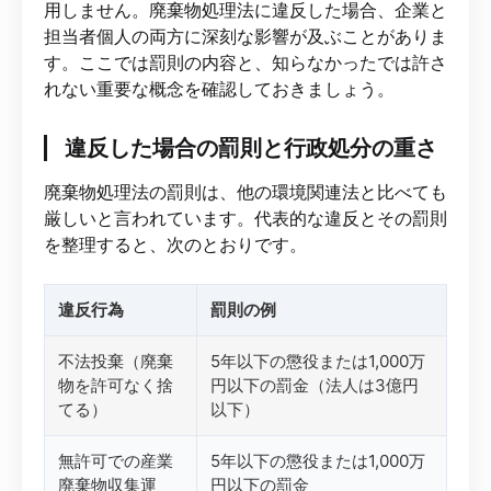
用しません。廃棄物処理法に違反した場合、企業と
担当者個人の両方に深刻な影響が及ぶことがありま
す。ここでは罰則の内容と、知らなかったでは許さ
れない重要な概念を確認しておきましょう。
違反した場合の罰則と行政処分の重さ
廃棄物処理法の罰則は、他の環境関連法と比べても
厳しいと言われています。代表的な違反とその罰則
を整理すると、次のとおりです。
違反行為
罰則の例
不法投棄（廃棄
5年以下の懲役または1,000万
物を許可なく捨
円以下の罰金（法人は3億円
てる）
以下）
無許可での産業
5年以下の懲役または1,000万
廃棄物収集運
円以下の罰金