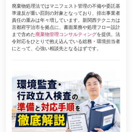
廃棄物処理法ではマニフェスト管理の不備や委託基
準違反が重い罰則の対象となっており、排出事業者
責任の重みは年々増しています。新関西テクニカは
京都府宇治市を拠点に、書面業務や処理フロー設計
まで含めた
廃棄物管理コンサルティング
を提供。法
令対応をひとりで抱え込んでいる総務・環境担当者
にとって、心強い相談先となるはずです。