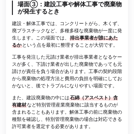
場面③：建設工事や解体工事で廃棄物
が発生するとき
建設・解体工事では、コンクリートがら、木くず、
廃プラスチックなど、多種多様な廃棄物が一度に発
生します。この場面では、
排出事業者が誰にあた
るか
という点を最初に整理することが大切です。
工事を発注した元請け業者が排出事業者となるケー
スが多く、下請け業者が出した廃棄物であっても元
請けが責任を負う場合があります。工事の契約段階
から廃棄物の処理方法と費用の負担を明確にしてお
かないと、後でトラブルになりやすい場面です。
また、建設廃棄物の中には
石綿（アスベスト）含
有建材
など特別管理産業廃棄物に該当するものが
含まれることもあります。解体工事の前に廃棄物の
種類を確認し、特別管理廃棄物の場合は対応できる
許可業者を選定する必要があります。