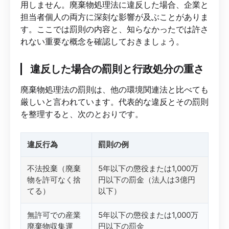
用しません。廃棄物処理法に違反した場合、企業と
担当者個人の両方に深刻な影響が及ぶことがありま
す。ここでは罰則の内容と、知らなかったでは許さ
れない重要な概念を確認しておきましょう。
違反した場合の罰則と行政処分の重さ
廃棄物処理法の罰則は、他の環境関連法と比べても
厳しいと言われています。代表的な違反とその罰則
を整理すると、次のとおりです。
違反行為
罰則の例
不法投棄（廃棄
5年以下の懲役または1,000万
物を許可なく捨
円以下の罰金（法人は3億円
てる）
以下）
無許可での産業
5年以下の懲役または1,000万
廃棄物収集運
円以下の罰金