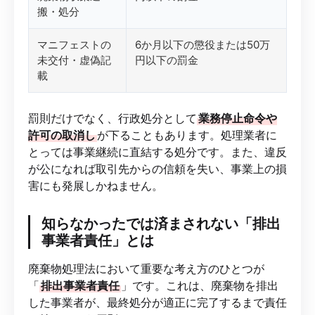
搬・処分
マニフェストの
6か月以下の懲役または50万
未交付・虚偽記
円以下の罰金
載
罰則だけでなく、行政処分として
業務停止命令や
許可の取消し
が下ることもあります。処理業者に
とっては事業継続に直結する処分です。また、違反
が公になれば取引先からの信頼を失い、事業上の損
害にも発展しかねません。
知らなかったでは済まされない「排出
事業者責任」とは
廃棄物処理法において重要な考え方のひとつが
「
排出事業者責任
」です。これは、廃棄物を排出
した事業者が、最終処分が適正に完了するまで責任