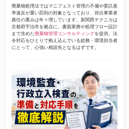
廃棄物処理法ではマニフェスト管理の不備や委託基
準違反が重い罰則の対象となっており、排出事業者
責任の重みは年々増しています。新関西テクニカは
京都府宇治市を拠点に、書面業務や処理フロー設計
まで含めた
廃棄物管理コンサルティング
を提供。法
令対応をひとりで抱え込んでいる総務・環境担当者
にとって、心強い相談先となるはずです。