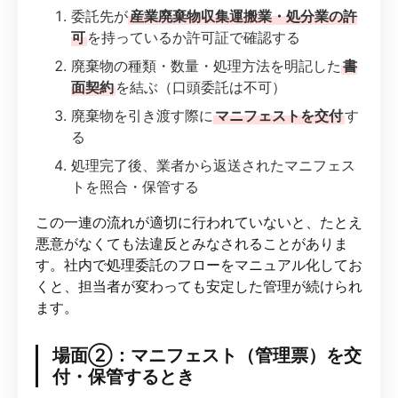
委託先が
産業廃棄物収集運搬業・処分業の許
可
を持っているか許可証で確認する
廃棄物の種類・数量・処理方法を明記した
書
面契約
を結ぶ（口頭委託は不可）
廃棄物を引き渡す際に
マニフェストを交付
す
る
処理完了後、業者から返送されたマニフェス
トを照合・保管する
この一連の流れが適切に行われていないと、たとえ
悪意がなくても法違反とみなされることがありま
す。社内で処理委託のフローをマニュアル化してお
くと、担当者が変わっても安定した管理が続けられ
ます。
場面②：マニフェスト（管理票）を交
付・保管するとき