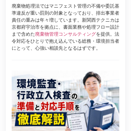
廃棄物処理法ではマニフェスト管理の不備や委託基
準違反が重い罰則の対象となっており、排出事業者
責任の重みは年々増しています。新関西テクニカは
京都府宇治市を拠点に、書面業務や処理フロー設計
まで含めた
廃棄物管理コンサルティング
を提供。法
令対応をひとりで抱え込んでいる総務・環境担当者
にとって、心強い相談先となるはずです。