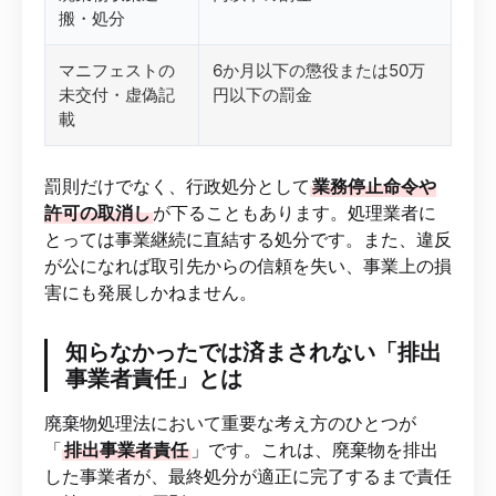
搬・処分
マニフェストの
6か月以下の懲役または50万
未交付・虚偽記
円以下の罰金
載
罰則だけでなく、行政処分として
業務停止命令や
許可の取消し
が下ることもあります。処理業者に
とっては事業継続に直結する処分です。また、違反
が公になれば取引先からの信頼を失い、事業上の損
害にも発展しかねません。
知らなかったでは済まされない「排出
事業者責任」とは
廃棄物処理法において重要な考え方のひとつが
「
排出事業者責任
」です。これは、廃棄物を排出
した事業者が、最終処分が適正に完了するまで責任