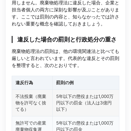
用しません。廃棄物処理法に違反した場合、企業と
担当者個人の両方に深刻な影響が及ぶことがありま
す。ここでは罰則の内容と、知らなかったでは許さ
れない重要な概念を確認しておきましょう。
違反した場合の罰則と行政処分の重さ
廃棄物処理法の罰則は、他の環境関連法と比べても
厳しいと言われています。代表的な違反とその罰則
を整理すると、次のとおりです。
違反行為
罰則の例
不法投棄（廃棄
5年以下の懲役または1,000万
物を許可なく捨
円以下の罰金（法人は3億円
てる）
以下）
無許可での産業
5年以下の懲役または1,000万
廃棄物収集運
円以下の罰金