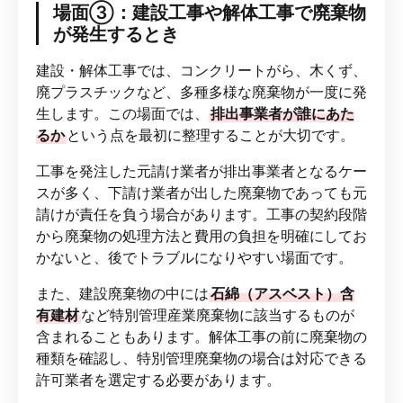
場面③：建設工事や解体工事で廃棄物
が発生するとき
建設・解体工事では、コンクリートがら、木くず、
廃プラスチックなど、多種多様な廃棄物が一度に発
生します。この場面では、
排出事業者が誰にあた
るか
という点を最初に整理することが大切です。
工事を発注した元請け業者が排出事業者となるケー
スが多く、下請け業者が出した廃棄物であっても元
請けが責任を負う場合があります。工事の契約段階
から廃棄物の処理方法と費用の負担を明確にしてお
かないと、後でトラブルになりやすい場面です。
また、建設廃棄物の中には
石綿（アスベスト）含
有建材
など特別管理産業廃棄物に該当するものが
含まれることもあります。解体工事の前に廃棄物の
種類を確認し、特別管理廃棄物の場合は対応できる
許可業者を選定する必要があります。