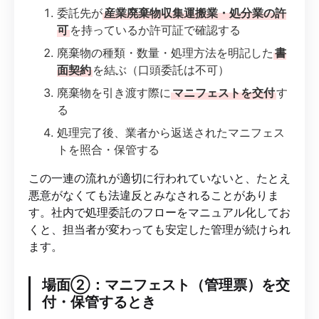
委託先が
産業廃棄物収集運搬業・処分業の許
可
を持っているか許可証で確認する
廃棄物の種類・数量・処理方法を明記した
書
面契約
を結ぶ（口頭委託は不可）
廃棄物を引き渡す際に
マニフェストを交付
す
る
処理完了後、業者から返送されたマニフェス
トを照合・保管する
この一連の流れが適切に行われていないと、たとえ
悪意がなくても法違反とみなされることがありま
す。社内で処理委託のフローをマニュアル化してお
くと、担当者が変わっても安定した管理が続けられ
ます。
場面②：マニフェスト（管理票）を交
付・保管するとき