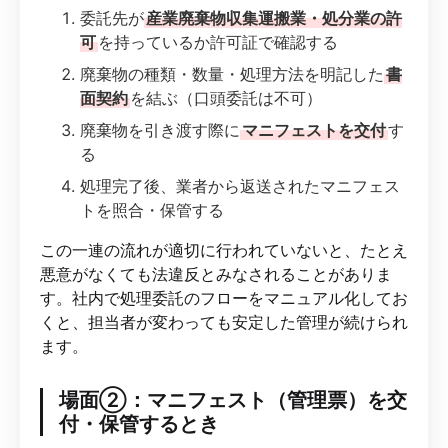
委託先が
産業廃棄物収集運搬業・処分業の許
可
を持っているか許可証で確認する
廃棄物の種類・数量・処理方法を明記した
書
面契約
を結ぶ（口頭委託は不可）
廃棄物を引き渡す際に
マニフェストを交付
す
る
処理完了後、業者から返送されたマニフェス
トを照合・保管する
この一連の流れが適切に行われていないと、たとえ
悪意がなくても法違反とみなされることがありま
す。社内で処理委託のフローをマニュアル化してお
くと、担当者が変わっても安定した管理が続けられ
ます。
場面②：マニフェスト（管理票）を交
付・保管するとき