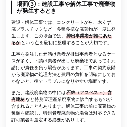
場面③：建設工事や解体工事で廃棄物
が発生するとき
建設・解体工事では、コンクリートがら、木くず、
廃プラスチックなど、多種多様な廃棄物が一度に発
生します。この場面では、
排出事業者が誰にあた
るか
という点を最初に整理することが大切です。
工事を発注した元請け業者が排出事業者となるケー
スが多く、下請け業者が出した廃棄物であっても元
請けが責任を負う場合があります。工事の契約段階
から廃棄物の処理方法と費用の負担を明確にしてお
かないと、後でトラブルになりやすい場面です。
また、建設廃棄物の中には
石綿（アスベスト）含
有建材
など特別管理産業廃棄物に該当するものが
含まれることもあります。解体工事の前に廃棄物の
種類を確認し、特別管理廃棄物の場合は対応できる
許可業者を選定する必要があります。