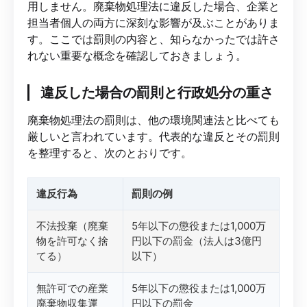
用しません。廃棄物処理法に違反した場合、企業と
担当者個人の両方に深刻な影響が及ぶことがありま
す。ここでは罰則の内容と、知らなかったでは許さ
れない重要な概念を確認しておきましょう。
違反した場合の罰則と行政処分の重さ
廃棄物処理法の罰則は、他の環境関連法と比べても
厳しいと言われています。代表的な違反とその罰則
を整理すると、次のとおりです。
違反行為
罰則の例
不法投棄（廃棄
5年以下の懲役または1,000万
物を許可なく捨
円以下の罰金（法人は3億円
てる）
以下）
無許可での産業
5年以下の懲役または1,000万
廃棄物収集運
円以下の罰金