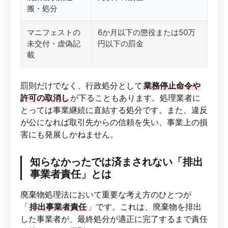
搬・処分
マニフェストの
6か月以下の懲役または50万
未交付・虚偽記
円以下の罰金
載
罰則だけでなく、行政処分として
業務停止命令や
許可の取消し
が下ることもあります。処理業者に
とっては事業継続に直結する処分です。また、違反
が公になれば取引先からの信頼を失い、事業上の損
害にも発展しかねません。
知らなかったでは済まされない「排出
事業者責任」とは
廃棄物処理法において重要な考え方のひとつが
「
排出事業者責任
」です。これは、廃棄物を排出
した事業者が、最終処分が適正に完了するまで責任