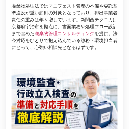
廃棄物処理法ではマニフェスト管理の不備や委託基
準違反が重い罰則の対象となっており、排出事業者
責任の重みは年々増しています。新関西テクニカは
京都府宇治市を拠点に、書面業務や処理フロー設計
まで含めた
廃棄物管理コンサルティング
を提供。法
令対応をひとりで抱え込んでいる総務・環境担当者
にとって、心強い相談先となるはずです。