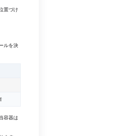
位置づけ
ールを決
者
当容器は