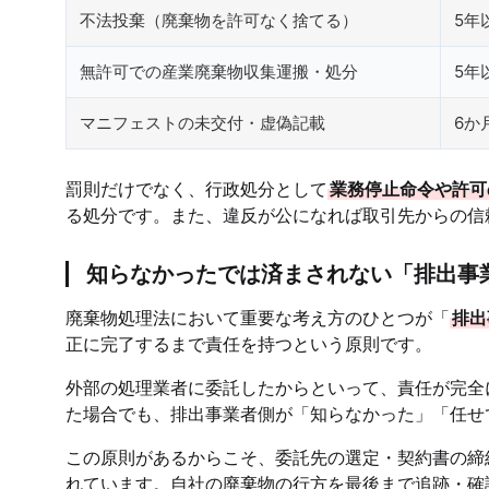
不法投棄（廃棄物を許可なく捨てる）
5年
無許可での産業廃棄物収集運搬・処分
5年
マニフェストの未交付・虚偽記載
6か
罰則だけでなく、行政処分として
業務停止命令や許可
る処分です。また、違反が公になれば取引先からの信
知らなかったでは済まされない「排出事
廃棄物処理法において重要な考え方のひとつが「
排出
正に完了するまで責任を持つという原則です。
外部の処理業者に委託したからといって、責任が完全
た場合でも、排出事業者側が「知らなかった」「任せ
この原則があるからこそ、委託先の選定・契約書の締
れています。自社の廃棄物の行方を最後まで追跡・確