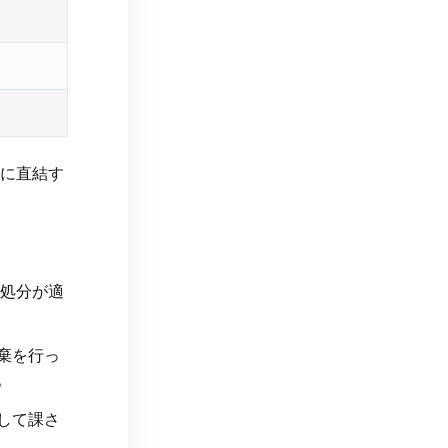
に直結す
処分が適
棄を行っ
。
して課さ