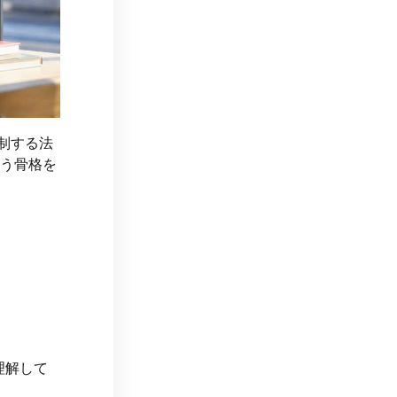
制する法
いう骨格を
理解して