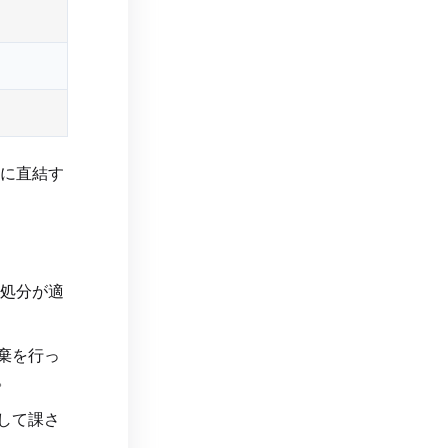
に直結す
処分が適
棄を行っ
。
して課さ