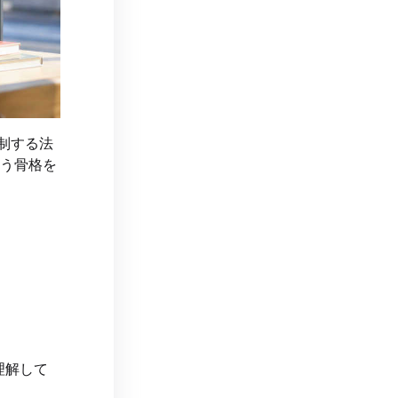
制する法
いう骨格を
理解して