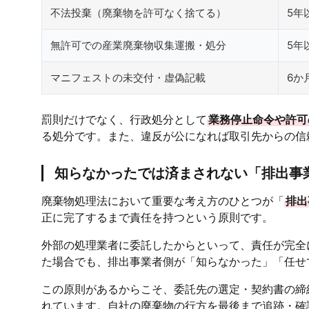
不法投棄（廃棄物を許可なく捨てる）
5年
無許可での産業廃棄物収集運搬・処分
5年
マニフェストの未交付・虚偽記載
6か
罰則だけでなく、行政処分として
業務停止命令や許可
る処分です。また、違反が公になれば取引先からの信
知らなかったでは済まされない「排出事
廃棄物処理法において重要な考え方のひとつが「
排出
正に完了するまで責任を持つという原則です。
外部の処理業者に委託したからといって、責任が完全
た場合でも、排出事業者側が「知らなかった」「任せ
この原則があるからこそ、委託先の選定・契約書の締
れています。自社の廃棄物の行方を最後まで追跡・確