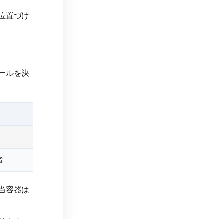
位置づけ
ールを決
者
当容器は