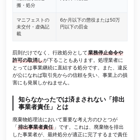
搬・処分
マニフェストの
6か月以下の懲役または50万
未交付・虚偽記
円以下の罰金
載
罰則だけでなく、行政処分として
業務停止命令や
許可の取消し
が下ることもあります。処理業者に
とっては事業継続に直結する処分です。また、違反
が公になれば取引先からの信頼を失い、事業上の損
害にも発展しかねません。
知らなかったでは済まされない「排出
事業者責任」とは
廃棄物処理法において重要な考え方のひとつが
「
排出事業者責任
」です。これは、廃棄物を排出
した事業者が、最終処分が適正に完了するまで責任