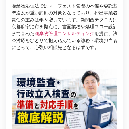
廃棄物処理法ではマニフェスト管理の不備や委託基
準違反が重い罰則の対象となっており、排出事業者
責任の重みは年々増しています。新関西テクニカは
京都府宇治市を拠点に、書面業務や処理フロー設計
まで含めた
廃棄物管理コンサルティング
を提供。法
令対応をひとりで抱え込んでいる総務・環境担当者
にとって、心強い相談先となるはずです。