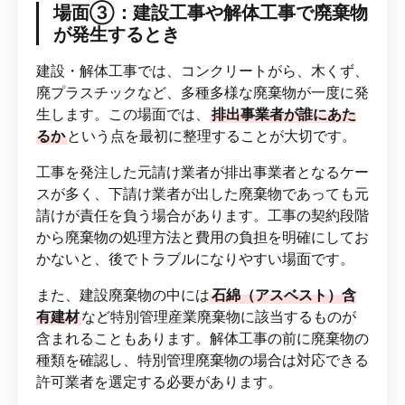
場面③：建設工事や解体工事で廃棄物
が発生するとき
建設・解体工事では、コンクリートがら、木くず、
廃プラスチックなど、多種多様な廃棄物が一度に発
生します。この場面では、
排出事業者が誰にあた
るか
という点を最初に整理することが大切です。
工事を発注した元請け業者が排出事業者となるケー
スが多く、下請け業者が出した廃棄物であっても元
請けが責任を負う場合があります。工事の契約段階
から廃棄物の処理方法と費用の負担を明確にしてお
かないと、後でトラブルになりやすい場面です。
また、建設廃棄物の中には
石綿（アスベスト）含
有建材
など特別管理産業廃棄物に該当するものが
含まれることもあります。解体工事の前に廃棄物の
種類を確認し、特別管理廃棄物の場合は対応できる
許可業者を選定する必要があります。