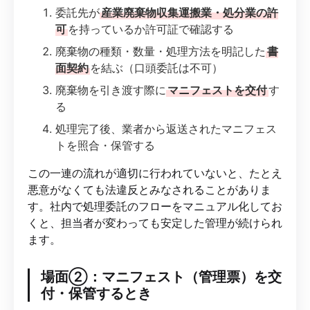
委託先が
産業廃棄物収集運搬業・処分業の許
可
を持っているか許可証で確認する
廃棄物の種類・数量・処理方法を明記した
書
面契約
を結ぶ（口頭委託は不可）
廃棄物を引き渡す際に
マニフェストを交付
す
る
処理完了後、業者から返送されたマニフェス
トを照合・保管する
この一連の流れが適切に行われていないと、たとえ
悪意がなくても法違反とみなされることがありま
す。社内で処理委託のフローをマニュアル化してお
くと、担当者が変わっても安定した管理が続けられ
ます。
場面②：マニフェスト（管理票）を交
付・保管するとき