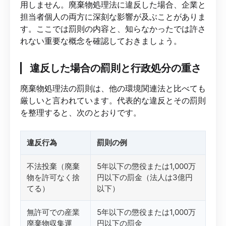
用しません。廃棄物処理法に違反した場合、企業と
担当者個人の両方に深刻な影響が及ぶことがありま
す。ここでは罰則の内容と、知らなかったでは許さ
れない重要な概念を確認しておきましょう。
違反した場合の罰則と行政処分の重さ
廃棄物処理法の罰則は、他の環境関連法と比べても
厳しいと言われています。代表的な違反とその罰則
を整理すると、次のとおりです。
違反行為
罰則の例
不法投棄（廃棄
5年以下の懲役または1,000万
物を許可なく捨
円以下の罰金（法人は3億円
てる）
以下）
無許可での産業
5年以下の懲役または1,000万
廃棄物収集運
円以下の罰金