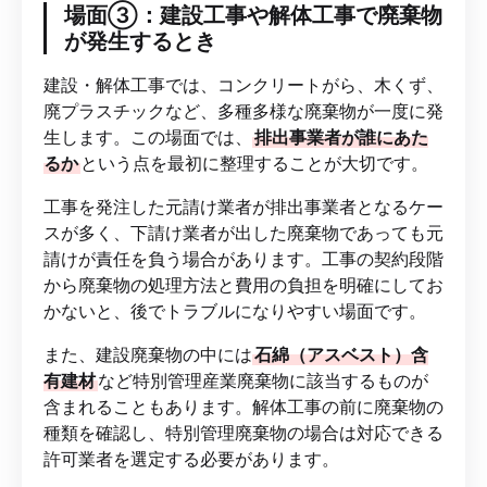
場面③：建設工事や解体工事で廃棄物
が発生するとき
建設・解体工事では、コンクリートがら、木くず、
廃プラスチックなど、多種多様な廃棄物が一度に発
生します。この場面では、
排出事業者が誰にあた
るか
という点を最初に整理することが大切です。
工事を発注した元請け業者が排出事業者となるケー
スが多く、下請け業者が出した廃棄物であっても元
請けが責任を負う場合があります。工事の契約段階
から廃棄物の処理方法と費用の負担を明確にしてお
かないと、後でトラブルになりやすい場面です。
また、建設廃棄物の中には
石綿（アスベスト）含
有建材
など特別管理産業廃棄物に該当するものが
含まれることもあります。解体工事の前に廃棄物の
種類を確認し、特別管理廃棄物の場合は対応できる
許可業者を選定する必要があります。