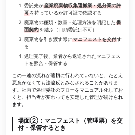
委託先が
産業廃棄物収集運搬業・処分業の許
可
を持っているか許可証で確認する
廃棄物の種類・数量・処理方法を明記した
書
面契約
を結ぶ（口頭委託は不可）
廃棄物を引き渡す際に
マニフェストを交付
す
る
処理完了後、業者から返送されたマニフェス
トを照合・保管する
この一連の流れが適切に行われていないと、たとえ
悪意がなくても法違反とみなされることがありま
す。社内で処理委託のフローをマニュアル化してお
くと、担当者が変わっても安定した管理が続けられ
ます。
場面②：マニフェスト（管理票）を交
付・保管するとき