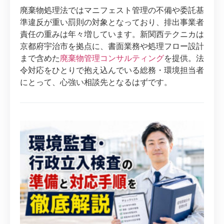
廃棄物処理法ではマニフェスト管理の不備や委託基
準違反が重い罰則の対象となっており、排出事業者
責任の重みは年々増しています。新関西テクニカは
京都府宇治市を拠点に、書面業務や処理フロー設計
まで含めた
廃棄物管理コンサルティング
を提供。法
令対応をひとりで抱え込んでいる総務・環境担当者
にとって、心強い相談先となるはずです。