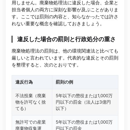
用しません。廃棄物処理法に違反した場合、企業と
担当者個人の両方に深刻な影響が及ぶことがありま
す。ここでは罰則の内容と、知らなかったでは許さ
れない重要な概念を確認しておきましょう。
違反した場合の罰則と行政処分の重さ
廃棄物処理法の罰則は、他の環境関連法と比べても
厳しいと言われています。代表的な違反とその罰則
を整理すると、次のとおりです。
違反行為
罰則の例
不法投棄（廃棄
5年以下の懲役または1,000万
物を許可なく捨
円以下の罰金（法人は3億円
てる）
以下）
無許可での産業
5年以下の懲役または1,000万
廃棄物収集運
円以下の罰金