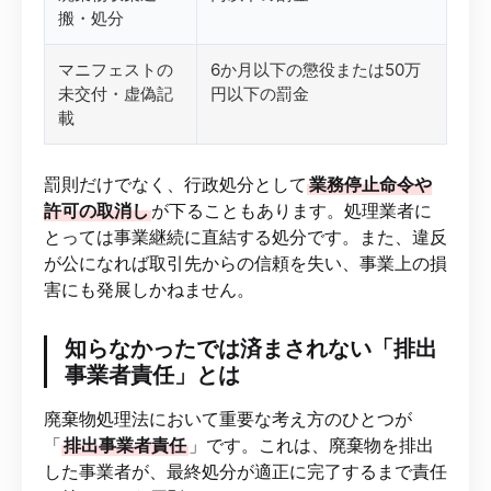
搬・処分
マニフェストの
6か月以下の懲役または50万
未交付・虚偽記
円以下の罰金
載
罰則だけでなく、行政処分として
業務停止命令や
許可の取消し
が下ることもあります。処理業者に
とっては事業継続に直結する処分です。また、違反
が公になれば取引先からの信頼を失い、事業上の損
害にも発展しかねません。
知らなかったでは済まされない「排出
事業者責任」とは
廃棄物処理法において重要な考え方のひとつが
「
排出事業者責任
」です。これは、廃棄物を排出
した事業者が、最終処分が適正に完了するまで責任