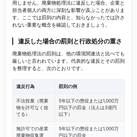
用しません。廃棄物処理法に違反した場合、企業と
担当者個人の両方に深刻な影響が及ぶことがありま
す。ここでは罰則の内容と、知らなかったでは許さ
れない重要な概念を確認しておきましょう。
違反した場合の罰則と行政処分の重さ
廃棄物処理法の罰則は、他の環境関連法と比べても
厳しいと言われています。代表的な違反とその罰則
を整理すると、次のとおりです。
違反行為
罰則の例
不法投棄（廃棄
5年以下の懲役または1,000万
物を許可なく捨
円以下の罰金（法人は3億円
てる）
以下）
無許可での産業
5年以下の懲役または1,000万
廃棄物収集運
円以下の罰金