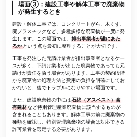
場面③：建設工事や解体工事で廃棄物
が発生するとき
建設・解体工事では、コンクリートがら、木くず、
廃プラスチックなど、多種多様な廃棄物が一度に発
生します。この場面では、
排出事業者が誰にあた
るか
という点を最初に整理することが大切です。
工事を発注した元請け業者が排出事業者となるケー
スが多く、下請け業者が出した廃棄物であっても元
請けが責任を負う場合があります。工事の契約段階
から廃棄物の処理方法と費用の負担を明確にしてお
かないと、後でトラブルになりやすい場面です。
また、建設廃棄物の中には
石綿（アスベスト）含
有建材
など特別管理産業廃棄物に該当するものが
含まれることもあります。解体工事の前に廃棄物の
種類を確認し、特別管理廃棄物の場合は対応できる
許可業者を選定する必要があります。