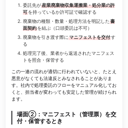
委託先が
産業廃棄物収集運搬業・処分業の許
可
を持っているか許可証で確認する
廃棄物の種類・数量・処理方法を明記した
書
面契約
を結ぶ（口頭委託は不可）
廃棄物を引き渡す際に
マニフェストを交付
す
る
処理完了後、業者から返送されたマニフェス
トを照合・保管する
この一連の流れが適切に行われていないと、たとえ
悪意がなくても法違反とみなされることがありま
す。社内で処理委託のフローをマニュアル化してお
くと、担当者が変わっても安定した管理が続けられ
ます。
場面②：マニフェスト（管理票）を交
付・保管するとき