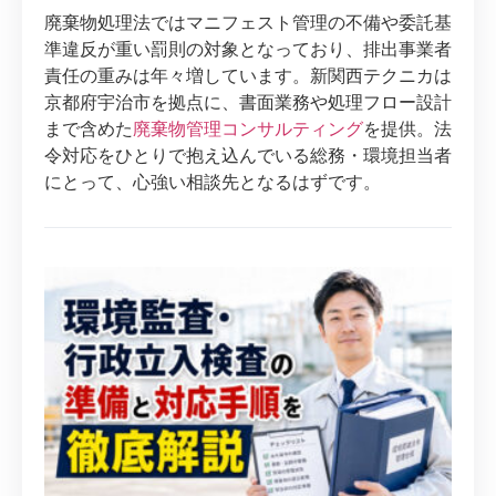
廃棄物処理法ではマニフェスト管理の不備や委託基
準違反が重い罰則の対象となっており、排出事業者
責任の重みは年々増しています。新関西テクニカは
京都府宇治市を拠点に、書面業務や処理フロー設計
まで含めた
廃棄物管理コンサルティング
を提供。法
令対応をひとりで抱え込んでいる総務・環境担当者
にとって、心強い相談先となるはずです。