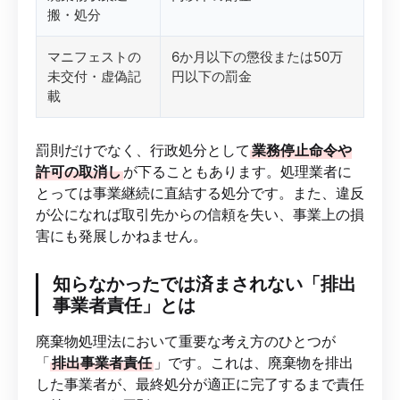
搬・処分
マニフェストの
6か月以下の懲役または50万
未交付・虚偽記
円以下の罰金
載
罰則だけでなく、行政処分として
業務停止命令や
許可の取消し
が下ることもあります。処理業者に
とっては事業継続に直結する処分です。また、違反
が公になれば取引先からの信頼を失い、事業上の損
害にも発展しかねません。
知らなかったでは済まされない「排出
事業者責任」とは
廃棄物処理法において重要な考え方のひとつが
「
排出事業者責任
」です。これは、廃棄物を排出
した事業者が、最終処分が適正に完了するまで責任