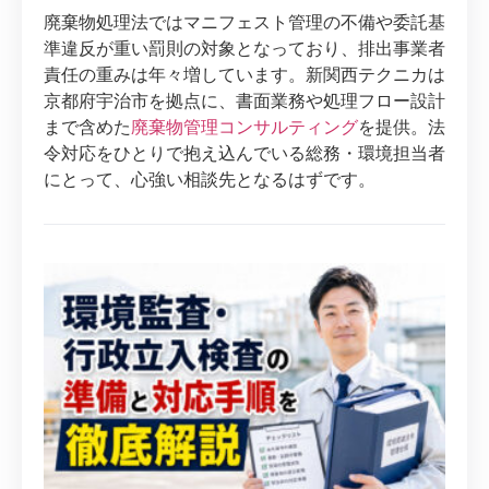
廃棄物処理法ではマニフェスト管理の不備や委託基
準違反が重い罰則の対象となっており、排出事業者
責任の重みは年々増しています。新関西テクニカは
京都府宇治市を拠点に、書面業務や処理フロー設計
まで含めた
廃棄物管理コンサルティング
を提供。法
令対応をひとりで抱え込んでいる総務・環境担当者
にとって、心強い相談先となるはずです。