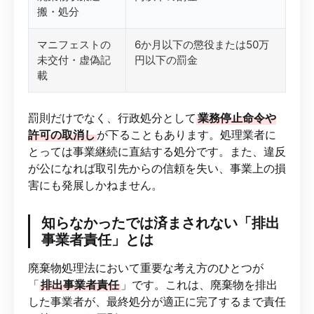
搬・処分
マニフェストの
6か月以下の懲役または50万
未交付・虚偽記
円以下の罰金
載
罰則だけでなく、行政処分として
業務停止命令や
許可の取消し
が下ることもあります。処理業者に
とっては事業継続に直結する処分です。また、違反
が公になれば取引先からの信頼を失い、事業上の損
害にも発展しかねません。
知らなかったでは済まされない「排出
事業者責任」とは
廃棄物処理法において重要な考え方のひとつが
「
排出事業者責任
」です。これは、廃棄物を排出
した事業者が、最終処分が適正に完了するまで責任