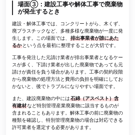
場面③：建設工事や解体工事で廃棄物
が発生するとき
建設・解体工事では、コンクリートがら、木くず、
廃プラスチックなど、多種多様な廃棄物が一度に発
生します。この場面では、
排出事業者が誰にあた
るか
という点を最初に整理することが大切です。
工事を発注した元請け業者が排出事業者となるケー
スが多く、下請け業者が出した廃棄物であっても元
請けが責任を負う場合があります。工事の契約段階
から廃棄物の処理方法と費用の負担を明確にしてお
かないと、後でトラブルになりやすい場面です。
また、建設廃棄物の中には
石綿（アスベスト）含
有建材
など特別管理産業廃棄物に該当するものが
含まれることもあります。解体工事の前に廃棄物の
種類を確認し、特別管理廃棄物の場合は対応できる
許可業者を選定する必要があります。