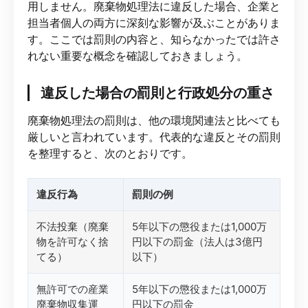
用しません。廃棄物処理法に違反した場合、企業と
担当者個人の両方に深刻な影響が及ぶことがありま
す。ここでは罰則の内容と、知らなかったでは許さ
れない重要な概念を確認しておきましょう。
違反した場合の罰則と行政処分の重さ
廃棄物処理法の罰則は、他の環境関連法と比べても
厳しいと言われています。代表的な違反とその罰則
を整理すると、次のとおりです。
違反行為
罰則の例
不法投棄（廃棄
5年以下の懲役または1,000万
物を許可なく捨
円以下の罰金（法人は3億円
てる）
以下）
無許可での産業
5年以下の懲役または1,000万
廃棄物収集運
円以下の罰金