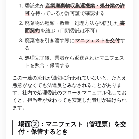
委託先が
産業廃棄物収集運搬業・処分業の許
可
を持っているか許可証で確認する
廃棄物の種類・数量・処理方法を明記した
書
面契約
を結ぶ（口頭委託は不可）
廃棄物を引き渡す際に
マニフェストを交付
す
る
処理完了後、業者から返送されたマニフェス
トを照合・保管する
この一連の流れが適切に行われていないと、たとえ
悪意がなくても法違反とみなされることがありま
す。社内で処理委託のフローをマニュアル化してお
くと、担当者が変わっても安定した管理が続けられ
ます。
場面②：マニフェスト（管理票）を交
付・保管するとき