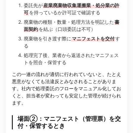
委託先が
産業廃棄物収集運搬業・処分業の許
可
を持っているか許可証で確認する
廃棄物の種類・数量・処理方法を明記した
書
面契約
を結ぶ（口頭委託は不可）
廃棄物を引き渡す際に
マニフェストを交付
す
る
処理完了後、業者から返送されたマニフェス
トを照合・保管する
この一連の流れが適切に行われていないと、たとえ
悪意がなくても法違反とみなされることがありま
す。社内で処理委託のフローをマニュアル化してお
くと、担当者が変わっても安定した管理が続けられ
ます。
場面②：マニフェスト（管理票）を交
付・保管するとき