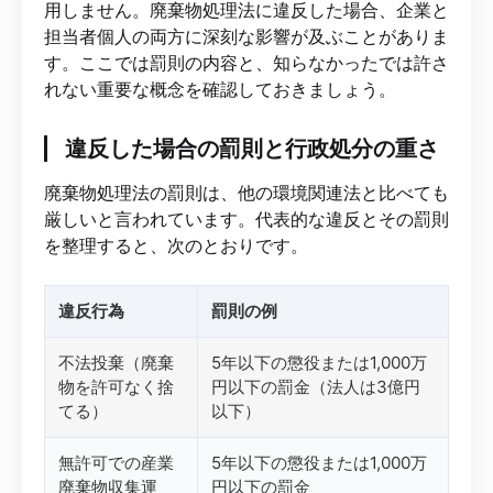
用しません。廃棄物処理法に違反した場合、企業と
担当者個人の両方に深刻な影響が及ぶことがありま
す。ここでは罰則の内容と、知らなかったでは許さ
れない重要な概念を確認しておきましょう。
違反した場合の罰則と行政処分の重さ
廃棄物処理法の罰則は、他の環境関連法と比べても
厳しいと言われています。代表的な違反とその罰則
を整理すると、次のとおりです。
違反行為
罰則の例
不法投棄（廃棄
5年以下の懲役または1,000万
物を許可なく捨
円以下の罰金（法人は3億円
てる）
以下）
無許可での産業
5年以下の懲役または1,000万
廃棄物収集運
円以下の罰金