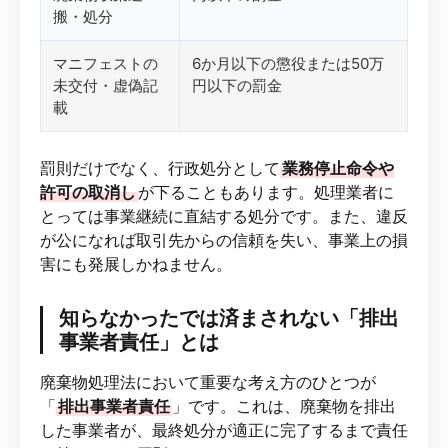
搬・処分
マニフェストの
6か月以下の懲役または50万
未交付・虚偽記
円以下の罰金
載
罰則だけでなく、行政処分として
業務停止命令や
許可の取消し
が下ることもあります。処理業者に
とっては事業継続に直結する処分です。また、違反
が公になれば取引先からの信頼を失い、事業上の損
害にも発展しかねません。
知らなかったでは済まされない「排出
事業者責任」とは
廃棄物処理法において重要な考え方のひとつが
「
排出事業者責任
」です。これは、廃棄物を排出
した事業者が、最終処分が適正に完了するまで責任