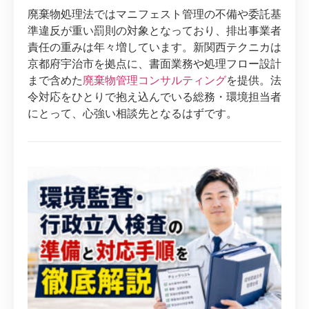
廃棄物処理法ではマニフェスト管理の不備や委託基
準違反が重い罰則の対象となっており、排出事業者
責任の重みは年々増しています。新関西テクニカは
京都府宇治市を拠点に、書面業務や処理フロー設計
まで含めた
廃棄物管理コンサルティング
を提供。法
令対応をひとりで抱え込んでいる総務・環境担当者
にとって、心強い相談先となるはずです。