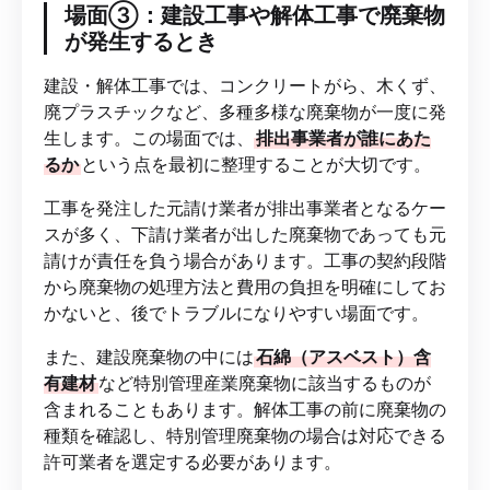
場面③：建設工事や解体工事で廃棄物
が発生するとき
建設・解体工事では、コンクリートがら、木くず、
廃プラスチックなど、多種多様な廃棄物が一度に発
生します。この場面では、
排出事業者が誰にあた
るか
という点を最初に整理することが大切です。
工事を発注した元請け業者が排出事業者となるケー
スが多く、下請け業者が出した廃棄物であっても元
請けが責任を負う場合があります。工事の契約段階
から廃棄物の処理方法と費用の負担を明確にしてお
かないと、後でトラブルになりやすい場面です。
また、建設廃棄物の中には
石綿（アスベスト）含
有建材
など特別管理産業廃棄物に該当するものが
含まれることもあります。解体工事の前に廃棄物の
種類を確認し、特別管理廃棄物の場合は対応できる
許可業者を選定する必要があります。