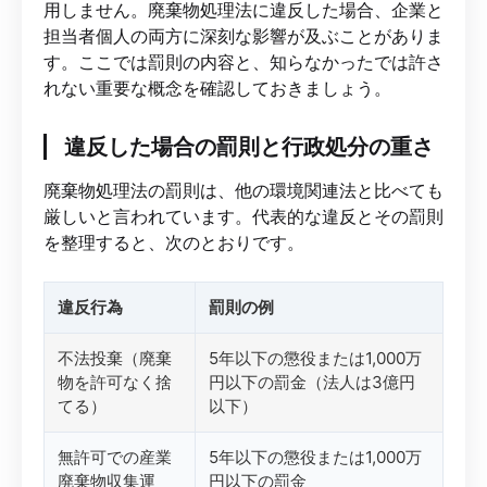
用しません。廃棄物処理法に違反した場合、企業と
担当者個人の両方に深刻な影響が及ぶことがありま
す。ここでは罰則の内容と、知らなかったでは許さ
れない重要な概念を確認しておきましょう。
違反した場合の罰則と行政処分の重さ
廃棄物処理法の罰則は、他の環境関連法と比べても
厳しいと言われています。代表的な違反とその罰則
を整理すると、次のとおりです。
違反行為
罰則の例
不法投棄（廃棄
5年以下の懲役または1,000万
物を許可なく捨
円以下の罰金（法人は3億円
てる）
以下）
無許可での産業
5年以下の懲役または1,000万
廃棄物収集運
円以下の罰金