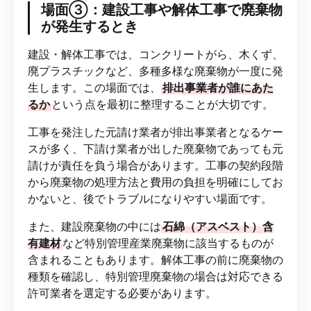
場面③：建設工事や解体工事で廃棄物
が発生するとき
建設・解体工事では、コンクリートがら、木くず、
廃プラスチックなど、多種多様な廃棄物が一度に発
生します。この場面では、
排出事業者が誰にあた
るか
という点を最初に整理することが大切です。
工事を発注した元請け業者が排出事業者となるケー
スが多く、下請け業者が出した廃棄物であっても元
請けが責任を負う場合があります。工事の契約段階
から廃棄物の処理方法と費用の負担を明確にしてお
かないと、後でトラブルになりやすい場面です。
また、建設廃棄物の中には
石綿（アスベスト）含
有建材
など特別管理産業廃棄物に該当するものが
含まれることもあります。解体工事の前に廃棄物の
種類を確認し、特別管理廃棄物の場合は対応できる
許可業者を選定する必要があります。