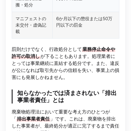
搬・処分
マニフェストの
6か月以下の懲役または50万
未交付・虚偽記
円以下の罰金
載
罰則だけでなく、行政処分として
業務停止命令や
許可の取消し
が下ることもあります。処理業者に
とっては事業継続に直結する処分です。また、違反
が公になれば取引先からの信頼を失い、事業上の損
害にも発展しかねません。
知らなかったでは済まされない「排出
事業者責任」とは
廃棄物処理法において重要な考え方のひとつが
「
排出事業者責任
」です。これは、廃棄物を排出
した事業者が、最終処分が適正に完了するまで責任