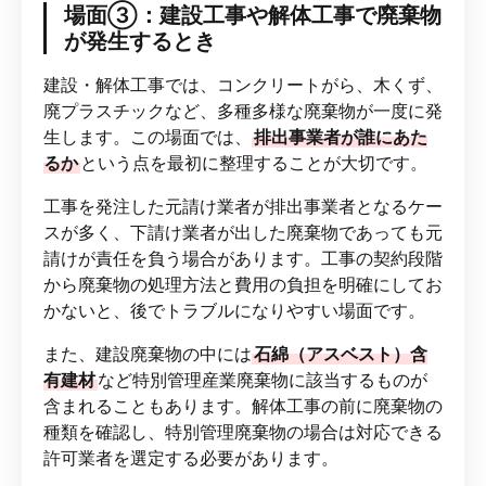
場面③：建設工事や解体工事で廃棄物
が発生するとき
建設・解体工事では、コンクリートがら、木くず、
廃プラスチックなど、多種多様な廃棄物が一度に発
生します。この場面では、
排出事業者が誰にあた
るか
という点を最初に整理することが大切です。
工事を発注した元請け業者が排出事業者となるケー
スが多く、下請け業者が出した廃棄物であっても元
請けが責任を負う場合があります。工事の契約段階
から廃棄物の処理方法と費用の負担を明確にしてお
かないと、後でトラブルになりやすい場面です。
また、建設廃棄物の中には
石綿（アスベスト）含
有建材
など特別管理産業廃棄物に該当するものが
含まれることもあります。解体工事の前に廃棄物の
種類を確認し、特別管理廃棄物の場合は対応できる
許可業者を選定する必要があります。