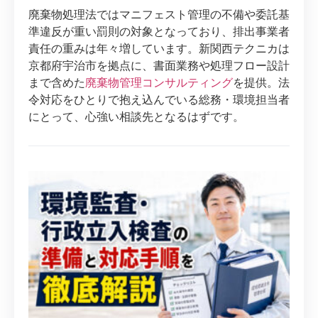
廃棄物処理法ではマニフェスト管理の不備や委託基
準違反が重い罰則の対象となっており、排出事業者
責任の重みは年々増しています。新関西テクニカは
京都府宇治市を拠点に、書面業務や処理フロー設計
まで含めた
廃棄物管理コンサルティング
を提供。法
令対応をひとりで抱え込んでいる総務・環境担当者
にとって、心強い相談先となるはずです。