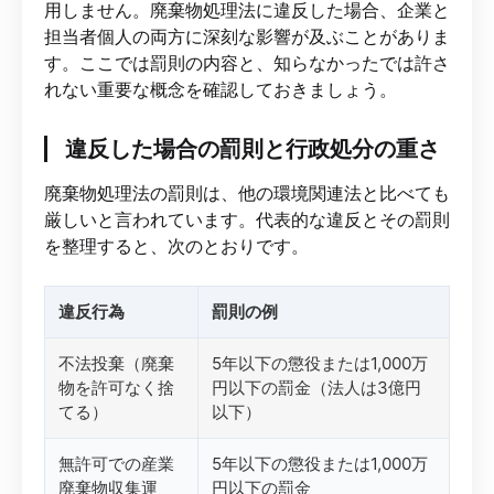
用しません。廃棄物処理法に違反した場合、企業と
担当者個人の両方に深刻な影響が及ぶことがありま
す。ここでは罰則の内容と、知らなかったでは許さ
れない重要な概念を確認しておきましょう。
違反した場合の罰則と行政処分の重さ
廃棄物処理法の罰則は、他の環境関連法と比べても
厳しいと言われています。代表的な違反とその罰則
を整理すると、次のとおりです。
違反行為
罰則の例
不法投棄（廃棄
5年以下の懲役または1,000万
物を許可なく捨
円以下の罰金（法人は3億円
てる）
以下）
無許可での産業
5年以下の懲役または1,000万
廃棄物収集運
円以下の罰金