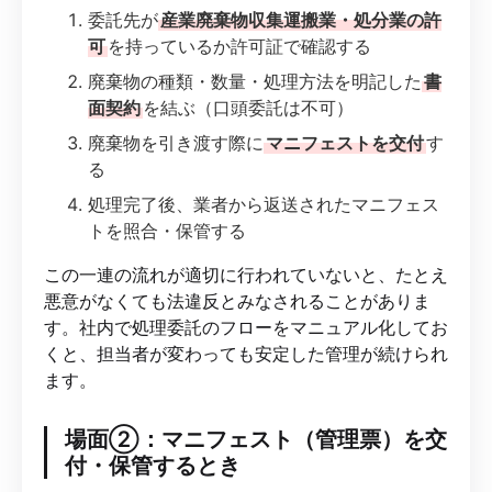
委託先が
産業廃棄物収集運搬業・処分業の許
可
を持っているか許可証で確認する
廃棄物の種類・数量・処理方法を明記した
書
面契約
を結ぶ（口頭委託は不可）
廃棄物を引き渡す際に
マニフェストを交付
す
る
処理完了後、業者から返送されたマニフェス
トを照合・保管する
この一連の流れが適切に行われていないと、たとえ
悪意がなくても法違反とみなされることがありま
す。社内で処理委託のフローをマニュアル化してお
くと、担当者が変わっても安定した管理が続けられ
ます。
場面②：マニフェスト（管理票）を交
付・保管するとき