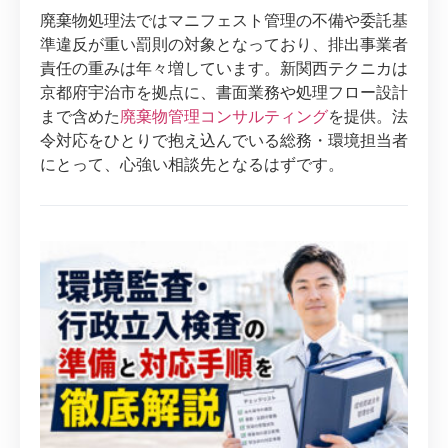
廃棄物処理法ではマニフェスト管理の不備や委託基
準違反が重い罰則の対象となっており、排出事業者
責任の重みは年々増しています。新関西テクニカは
京都府宇治市を拠点に、書面業務や処理フロー設計
まで含めた
廃棄物管理コンサルティング
を提供。法
令対応をひとりで抱え込んでいる総務・環境担当者
にとって、心強い相談先となるはずです。