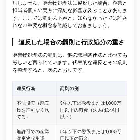
用しません。廃棄物処理法に違反した場合、企業と
担当者個人の両方に深刻な影響が及ぶことがありま
す。ここでは罰則の内容と、知らなかったでは許さ
れない重要な概念を確認しておきましょう。
違反した場合の罰則と行政処分の重さ
廃棄物処理法の罰則は、他の環境関連法と比べても
厳しいと言われています。代表的な違反とその罰則
を整理すると、次のとおりです。
違反行為
罰則の例
不法投棄（廃棄
5年以下の懲役または1,000万
物を許可なく捨
円以下の罰金（法人は3億円
てる）
以下）
無許可での産業
5年以下の懲役または1,000万
廃棄物収集運
円以下の罰金