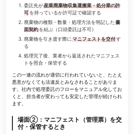
委託先が
産業廃棄物収集運搬業・処分業の許
可
を持っているか許可証で確認する
廃棄物の種類・数量・処理方法を明記した
書
面契約
を結ぶ（口頭委託は不可）
廃棄物を引き渡す際に
マニフェストを交付
す
る
処理完了後、業者から返送されたマニフェス
トを照合・保管する
この一連の流れが適切に行われていないと、たとえ
悪意がなくても法違反とみなされることがありま
す。社内で処理委託のフローをマニュアル化してお
くと、担当者が変わっても安定した管理が続けられ
ます。
場面②：マニフェスト（管理票）を交
付・保管するとき