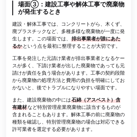
場面③：建設工事や解体工事で廃棄物
が発生するとき
建設・解体工事では、コンクリートがら、木くず、
廃プラスチックなど、多種多様な廃棄物が一度に発
生します。この場面では、
排出事業者が誰にあた
るか
という点を最初に整理することが大切です。
工事を発注した元請け業者が排出事業者となるケー
スが多く、下請け業者が出した廃棄物であっても元
請けが責任を負う場合があります。工事の契約段階
から廃棄物の処理方法と費用の負担を明確にしてお
かないと、後でトラブルになりやすい場面です。
また、建設廃棄物の中には
石綿（アスベスト）含
有建材
など特別管理産業廃棄物に該当するものが
含まれることもあります。解体工事の前に廃棄物の
種類を確認し、特別管理廃棄物の場合は対応できる
許可業者を選定する必要があります。