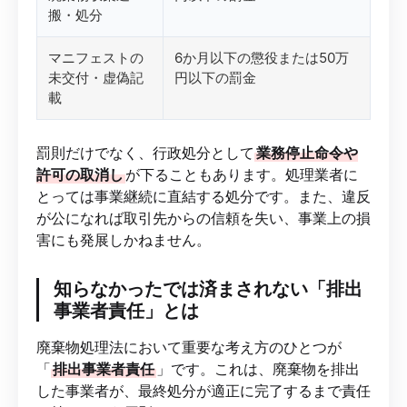
搬・処分
マニフェストの
6か月以下の懲役または50万
未交付・虚偽記
円以下の罰金
載
罰則だけでなく、行政処分として
業務停止命令や
許可の取消し
が下ることもあります。処理業者に
とっては事業継続に直結する処分です。また、違反
が公になれば取引先からの信頼を失い、事業上の損
害にも発展しかねません。
知らなかったでは済まされない「排出
事業者責任」とは
廃棄物処理法において重要な考え方のひとつが
「
排出事業者責任
」です。これは、廃棄物を排出
した事業者が、最終処分が適正に完了するまで責任